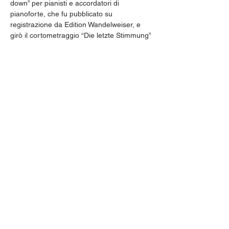
down” per pianisti e accordatori di 
pianoforte, che fu pubblicato su 
registrazione da Edition Wandelweiser, e 
girò il cortometraggio “Die letzte Stimmung” 
(L’ultimo stato d’animo), in cui un pianoforte 
viene sepolto e riesumato. Per “Zumthor’s 
Books & Alcohol Sextet” ha composto un 
pezzo completo. A partire dal 2025 il 
sestetto sarà ascoltato. In “duo” con Thom 
Luz, ha trascorso un mese come docente a 
Roma presso l’Accademia d’Arte 
Drammatica di Roma. Come artista realizza 
opere su commissione, i suoi oggetti e 
video sono stati esposti e venduti più volte. 
Il suo lavoro è stato premiato, tra gli altri, 
con il Kak Tapir Cultural Award.
Condividi