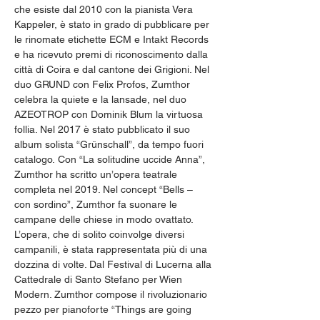
che esiste dal 2010 con la pianista Vera 
Kappeler, è stato in grado di pubblicare per 
le rinomate etichette ECM e Intakt Records 
e ha ricevuto premi di riconoscimento dalla 
città di Coira e dal cantone dei Grigioni. Nel 
duo GRUND con Felix Profos, Zumthor 
celebra la quiete e la lansade, nel duo 
AZEOTROP con Dominik Blum la virtuosa 
follia. Nel 2017 è stato pubblicato il suo 
album solista “Grünschall”, da tempo fuori 
catalogo. Con “La solitudine uccide Anna”, 
Zumthor ha scritto un’opera teatrale 
completa nel 2019. Nel concept “Bells – 
con sordino”, Zumthor fa suonare le 
campane delle chiese in modo ovattato. 
L’opera, che di solito coinvolge diversi 
campanili, è stata rappresentata più di una 
dozzina di volte. Dal Festival di Lucerna alla 
Cattedrale di Santo Stefano per Wien 
Modern. Zumthor compose il rivoluzionario 
pezzo per pianoforte “Things are going 