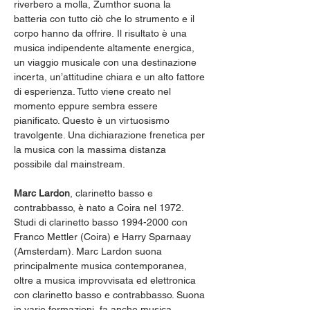
riverbero a molla, Zumthor suona la 
batteria con tutto ciò che lo strumento e il 
corpo hanno da offrire. Il risultato è una 
musica indipendente altamente energica, 
un viaggio musicale con una destinazione 
incerta, un’attitudine chiara e un alto fattore 
di esperienza. Tutto viene creato nel 
momento eppure sembra essere 
pianificato. Questo è un virtuosismo 
travolgente. Una dichiarazione frenetica per 
la musica con la massima distanza 
possibile dal mainstream.
Marc Lardon
, clarinetto basso e 
contrabbasso, è nato a Coira nel 1972. 
Studi di clarinetto basso 1994-2000 con 
Franco Mettler (Coira) e Harry Sparnaay 
(Amsterdam). Marc Lardon suona 
principalmente musica contemporanea, 
oltre a musica improvvisata ed elettronica 
con clarinetto basso e contrabbasso. Suona 
in varie formazioni, fa anche musica 