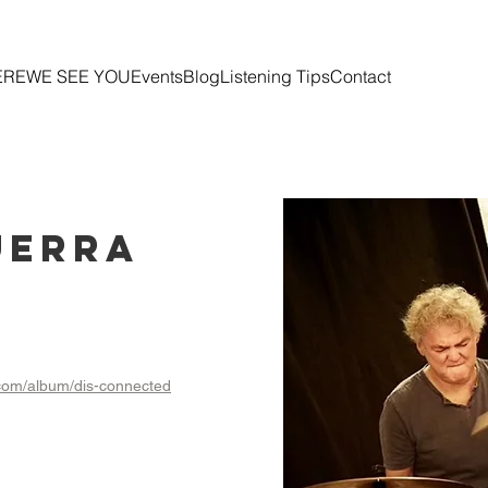
ERE
WE SEE YOU
Events
Blog
Listening Tips
Contact
uerra
com/album/dis-connected