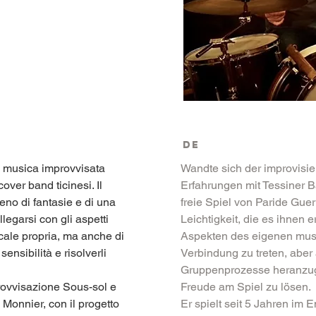
DE
a musica improvvisata 
Wandte sich der improvisie
ver band ticinesi. Il 
Erfahrungen mit Tessiner 
eno di fantasie e di una 
freie Spiel von Paride Guerr
legarsi con gli aspetti 
Leichtigkeit, die es ihnen 
ale propria, ma anche di 
Aspekten des eigenen musi
ensibilità e risolverli 
Verbindung zu treten, aber 
Gruppenprozesse heranzuge
rovvisazione Sous-sol e 
Freude am Spiel zu lösen.
 Monnier, con il progetto 
Er spielt seit 5 Jahren im