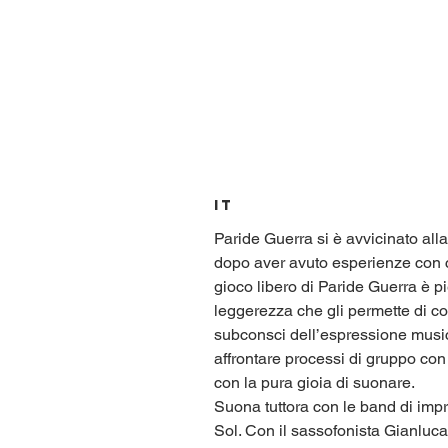
IT
Paride Guerra si è avvicinato all
dopo aver avuto esperienze con co
gioco libero di Paride Guerra è pi
leggerezza che gli permette di col
subconsci dell’espressione music
affrontare processi di gruppo con s
con la pura gioia di suonare.
Suona tuttora con le band di imp
Sol. Con il sassofonista Gianluca