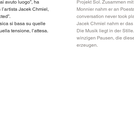
i avuto luogo”, ha 
Projekt Sol. Zusammen mi
l’artista Jacek Chmiel, 
Monnier nahm er an Poestat
ted”.
conversation never took plac
sica si basa su quelle 
Jacek Chmiel nahm er das 
lla tensione, l’attesa.
Die Musik liegt in der Still
winzigen Pausen, die dies
erzeugen.