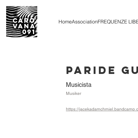
Home
Association
FREQUENZE LIB
Paride G
Musicista
Musiker
https://jacekadamchmiel.bandcamp.