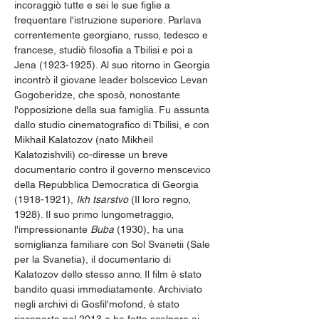
incoraggiò tutte e sei le sue figlie a 
frequentare l'istruzione superiore. Parlava 
correntemente georgiano, russo, tedesco e 
francese, studiò filosofia a Tbilisi e poi a 
Jena (1923-1925). Al suo ritorno in Georgia 
incontrò il giovane leader bolscevico Levan 
Gogoberidze, che sposò, nonostante 
l'opposizione della sua famiglia. Fu assunta 
dallo studio cinematografico di Tbilisi, e con 
Mikhail Kalatozov (nato Mikheil 
Kalatozishvili) co-diresse un breve 
documentario contro il governo menscevico 
della Repubblica Democratica di Georgia 
(1918-1921), 
Ikh tsarstvo
 (Il loro regno, 
1928). Il suo primo lungometraggio, 
l'impressionante 
Buba
 (1930), ha una 
somiglianza familiare con Sol Svanetii (Sale 
per la Svanetia), il documentario di 
Kalatozov dello stesso anno. Il film è stato 
bandito quasi immediatamente. Archiviato 
negli archivi di Gosfil'mofond, è stato 