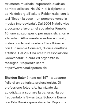
strumento musicale, superando qualsiasi 
barriera stilistica. Nel 2014 si è diplomata 
ad Heidelberg all’Istituto Feldenkrais, con la 
tesi “Scopri la voce – un percorso verso la 
musica improvvisata”. Dal 2004 Natalie vive 
a Locarno e lavora nel suo atelier Panelle 
10, uno spazio aperto per musicisti, attori e 
altri artisti. Attualmente si esibisce in solo, 
in duo con la violoncellista Sara Käser e 
con l’Ensemble Sous-sol, di cui è direttrice 
artistica. Dal 2021 ha creato l’associazione 
Carovana091 e cura ed organizza la 
rassegna Frequenze libere.
https://www.nataliepeters.ch/
Sheldon Suter
 è nato nel 1971 a Locarno, 
figlio di un batterista professionista. Di 
professione fotografo, ha iniziato da 
autodidatta a suonare la batteria. Ha poi 
frequentato la Swiss Jazz School a Berna 
con Billy Brooks quale docente. Dopo una 