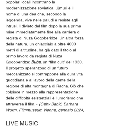
popolari locali incontrano la 
modernizzazione sovietica. Ujmuri è il 
nome di una dea che, secondo la 
leggenda, vive nelle paludi e resiste agli 
intrusi. Il divieto del film dopo la sua prima 
mise immediatamente fine alla carriera di 
regista di Nuza Gogoberidze. Un'altra forza 
della natura, un ghiacciaio a oltre 4000 
metri di altitudine, ha già dato il titolo al 
primo lavoro da regista di Nuza 
Gogoberidze: 
Buba
, un “film cult” del 1930. 
Il progetto speranzoso di un futuro 
meccanizzato si contrappone alla dura vita 
quotidiana e al lavoro della gente della 
regione di alta montagna di Racha. Ciò che 
colpisce in mezzo alla rappresentazione 
delle difficoltà esistenziali è l'umorismo che 
attraversa il film.» 
(Gaby Babić, Barbara 
Wurm, Filmmuseum Vienna, gennaio 2024)
LIVE MUSIC