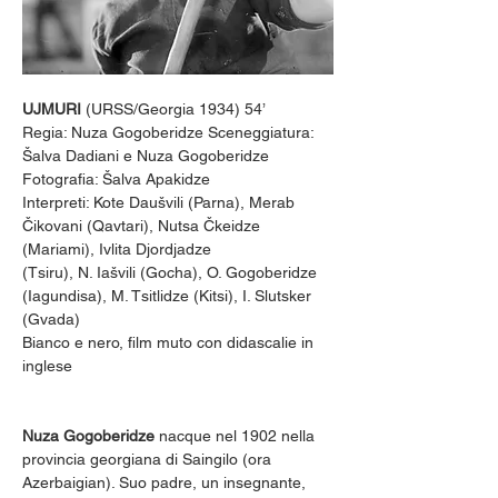
UJMURI
 (URSS/Georgia 1934) 54’
Regia: Nuza Gogoberidze Sceneggiatura: 
Šalva Dadiani e Nuza Gogoberidze
Fotografia: Šalva Apakidze
Interpreti: Kote Daušvili (Parna), Merab 
Čikovani (Qavtari), Nutsa Čkeidze 
(Mariami), Ivlita Djordjadze
(Tsiru), N. Iašvili (Gocha), O. Gogoberidze 
(Iagundisa), M. Tsitlidze (Kitsi), I. Slutsker 
(Gvada)
Bianco e nero, film muto con didascalie in 
inglese
Nuza Gogoberidze
 nacque nel 1902 nella 
provincia georgiana di Saingilo (ora 
Azerbaigian). Suo padre, un insegnante, 