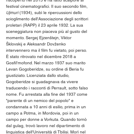
riscoperto nel 2013 e ha fatto scalpore ai 
festival cinematografici. Il suo secondo film, 
Ujmuri
 (1934), subì le ripercussioni dello 
scioglimento dell'Associazione degli scrittori 
proletari (RAPP) il 23 aprile 1932. La sua 
sceneggiatura non piaceva più al gusto del 
momento. Sergej Ejzenštejn, Viktor 
Šklovskij e Aleksandr Dovženko 
intervennero ma il film fu vietato, poi perso. 
È stato ritrovato nel dicembre 2018 a 
Gosfil'mofond. Nel marzo 1937 suo marito 
Levan Gogoberidze, su ordine di Beria fu 
giustiziato. Licenziata dallo studio, 
Gogoberidze si guadagnava da vivere 
traducendo i racconti di Perrault, sotto falso 
nome. Fu arrestata alla fine del 1937 come 
"parente di un nemico del popolo" e 
condannata a 10 anni di esilio, prima in un 
campo a Potma, in Mordovia, poi in un 
campo per donne a Vorkuta. Quando tornò 
dal gulag, trovò lavoro nel dipartimento di 
linguistica dell'Università di Tbilisi. Morì nel 