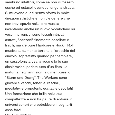
sembrino infallibili, come se non ci fossero 
esche ed ostacoli ovunque lungo la strada. 
Si muovono quasi senza sforzo in molte 
direzioni stilistiche e non c'è genere che 
non trovi spazio nella loro musica, 
inventando anche un nuovo vocabolario su 
vecchi terreni: ci sono tessuti intricati, 
astratti, "canzoni" finemente cesellate e 
fragili, ma c'è pure Hardcore e Rock’n’Roll, 
musica saldamente terrena e l’orecchio del 
diavolo, soprattutto quando per cambiare, 
un sassofonista usa la voce e fa le sue 
dichiarazioni parlate tutto d’un fiato. La 
maturità negli anni non fa dimenticare lo 
“Sturm und Drang”. The Workers sono 
giovani e vecchi, teneri e irascibili, 
meditativi e prepotenti, eccitati e decollati! 
Una formazione che brilla nella sua 
compattezza e non ha paura di entrare in 
universi sonori che potrebbero insegnarti 
cosa fare!