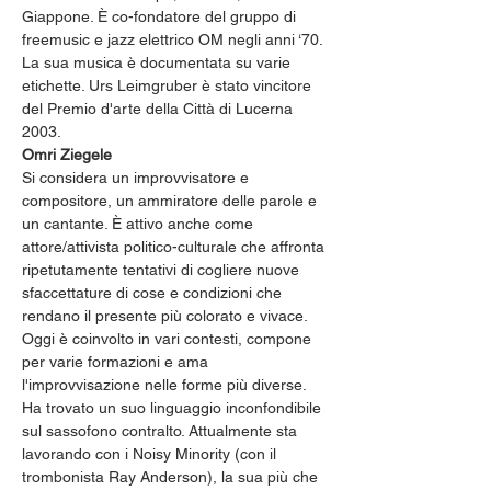
Giappone. È co-fondatore del gruppo di 
freemusic e jazz elettrico OM negli anni ‘70. 
La sua musica è documentata su varie 
etichette. Urs Leimgruber è stato vincitore 
del Premio d'arte della Città di Lucerna 
2003.
Omri Ziegele 
Si considera un improvvisatore e 
compositore, un ammiratore delle parole e 
un cantante. È attivo anche come 
attore/attivista politico-culturale che affronta 
ripetutamente tentativi di cogliere nuove 
sfaccettature di cose e condizioni che 
rendano il presente più colorato e vivace. 
Oggi è coinvolto in vari contesti, compone 
per varie formazioni e ama 
l'improvvisazione nelle forme più diverse. 
Ha trovato un suo linguaggio inconfondibile 
sul sassofono contralto. Attualmente sta 
lavorando con i Noisy Minority (con il 
trombonista Ray Anderson), la sua più che 