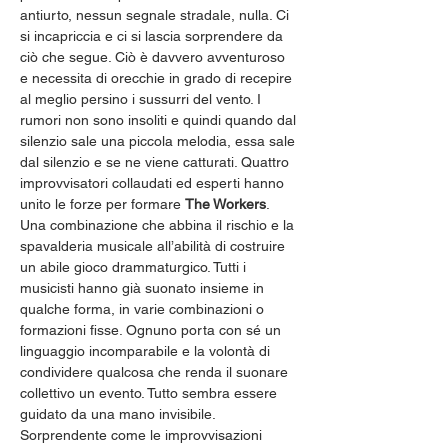
antiurto, nessun segnale stradale, nulla. Ci 
si incapriccia e ci si lascia sorprendere da 
ciò che segue. Ciò è davvero avventuroso 
e necessita di orecchie in grado di recepire 
al meglio persino i sussurri del vento. I 
rumori non sono insoliti e quindi quando dal 
silenzio sale una piccola melodia, essa sale 
dal silenzio e se ne viene catturati. Quattro 
improvvisatori collaudati ed esperti hanno 
unito le forze per formare 
The Workers
. 
Una combinazione che abbina il rischio e la 
spavalderia musicale all’abilità di costruire 
un abile gioco drammaturgico. Tutti i 
musicisti hanno già suonato insieme in 
qualche forma, in varie combinazioni o 
formazioni fisse. Ognuno porta con sé un 
linguaggio incomparabile e la volontà di 
condividere qualcosa che renda il suonare 
collettivo un evento. Tutto sembra essere 
guidato da una mano invisibile. 
Sorprendente come le improvvisazioni 