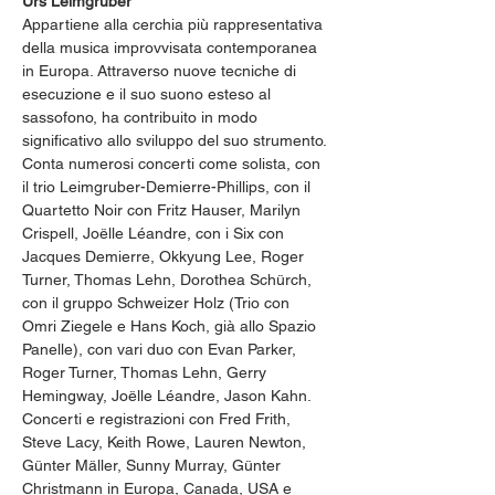
Urs Leimgruber
Appartiene alla cerchia più rappresentativa 
della musica improvvisata contemporanea 
in Europa. Attraverso nuove tecniche di 
esecuzione e il suo suono esteso al 
sassofono, ha contribuito in modo 
significativo allo sviluppo del suo strumento. 
Conta numerosi concerti come solista, con 
il trio Leimgruber-Demierre-Phillips, con il 
Quartetto Noir con Fritz Hauser, Marilyn 
Crispell, Joëlle Léandre, con i Six con 
Jacques Demierre, Okkyung Lee, Roger 
Turner, Thomas Lehn, Dorothea Schürch, 
con il gruppo Schweizer Holz (Trio con 
Omri Ziegele e Hans Koch, già allo Spazio 
Panelle), con vari duo con Evan Parker, 
Roger Turner, Thomas Lehn, Gerry 
Hemingway, Joëlle Léandre, Jason Kahn. 
Concerti e registrazioni con Fred Frith, 
Steve Lacy, Keith Rowe, Lauren Newton, 
Günter Mäller, Sunny Murray, Günter 
Christmann in Europa, Canada, USA e 