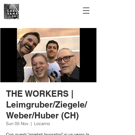
THE WORKERS |
Leimgruber/Ziegele/
Weber/Huber (CH)
Sun 05 Nov
  |  
Locarno
Con questi “spietati lavoratori” si va verso la