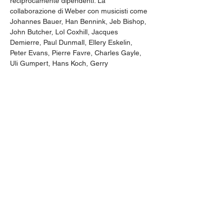
reciprocamente dipendenti. La 
collaborazione di Weber con musicisti come 
Johannes Bauer, Han Bennink, Jeb Bishop, 
John Butcher, Lol Coxhill, Jacques 
Demierre, Paul Dunmall, Ellery Eskelin, 
Peter Evans, Pierre Favre, Charles Gayle, 
Uli Gumpert, Hans Koch, Gerry 
Hemingway, Peter Kowald, Joachim Kühn, 
Oliver Lake, Joke Lanz, Urs Leimgruber, 
Paul Lytton, Rudi Mahall, Norbert Möslang, 
Simon Nabatov, Michael Wollny, Nate 
Wooley, Otomo Yoshihide, Evan Parker e 
molti altri è documentato su oltre 80 dischi. 
Nel 2003 Weber ha ricevuto il Premio per la 
cultura della città di Zurigo. È docente 
presso la Hochschule di Lucerna.
Alex Huber 
Batterista, compositore e improvvisatore 
svizzero, vive a Zugo. È considerato “uno 
dei musicisti più pittoreschi e promettenti 
della giovane scena svizzera, sicuramente 
uno dei più melodici” (Ulfert Goeman, 